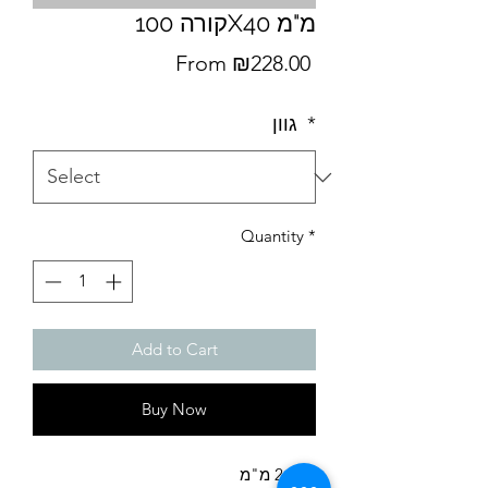
קורה 100X40 מ"מ
Sale
From
₪228.00
Price
גוון
*
Quantity
*
Add to Cart
Buy Now
עובי 2 מ"מ