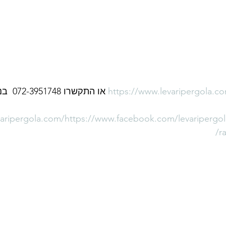
https://www.levaripergola.c
 או התקש
varipergola.com/
https://www.facebook.com/levaripergol
r