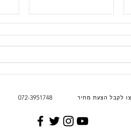
פרגולה אלומיניום הצללה וסנטף
התקנת
Bh, עם לדים שקועים. פרגולה
הצללה
ברמה גבוהה
בירוש
072-3951748
ו לקבל הצעת מחיר