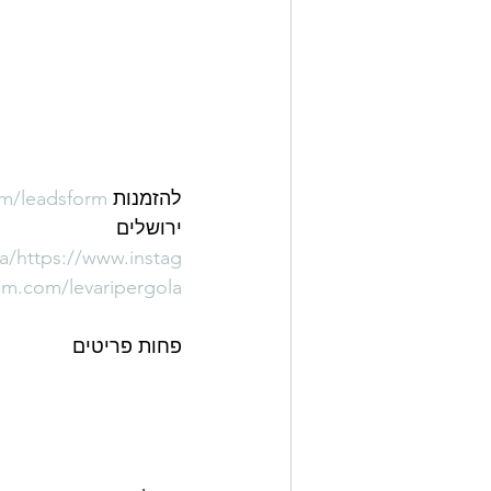
להזמנות 
om/leadsform
ירושלים   
a/
https://www.instag
am.com/levaripergola/
פחות פריטים