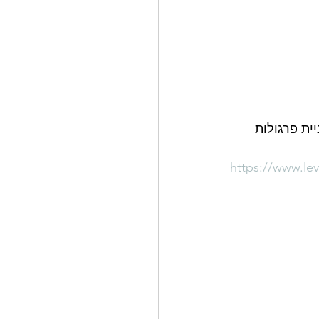
רו 072-3951748  בניית פרגולות 
https://www.le