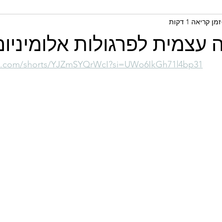
זמן קריאה 1 דקות
 עצמית לפרגולות אלומיניום
be.com/shorts/YJZmSYQrWcI?si=UWo6IkGh71l4bp31