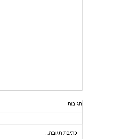
התקנה עצמית לפרגולות
תגובות
אלומיניום
https://youtube.com/shorts/FZdk
6GfIt2M?si=KWzGNiHCuoXpxj3k
כתיבת תגובה...