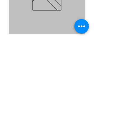
זווית אלומיניום 80/14 מ"מ
מחיר מבצע
החל מ-